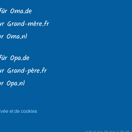
für Oma.de
ur Grand-mère.fr
or Oma.nl
für Opa.de
r Grand-père.fr
r Opa.nl
rivée et de cookies
v130 @ Sun 09 Aug 1:05:44