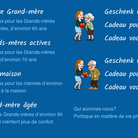
re Grand-mère
Geschenk 
x pour les Grands-mères
Cadeau po
tes, d’environ 60 ans
Cadeau vo
ds-mères actives
x pour les Grands-mères
Geschenk 
 d’environ 70 ans
 maison
Cadeau pou
x pour les mamies d’environ
Cadeau voo
 à la maison
d-mère âgée
Qui sommes-nous?
s Grands-mères d’environ 90
Politique en matière de vie p
i méritent plus de confort