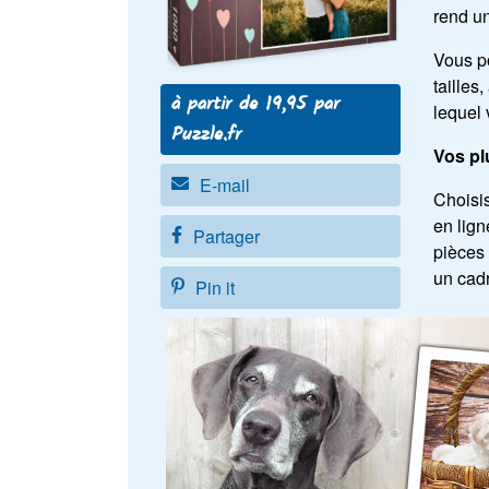
rend un
Vous po
tailles
à partir de 19,95 par
lequel 
Puzzle.fr
Vos pl
E-mail
Choisis
en lign
Partager
pièces 
un cad
Pin it