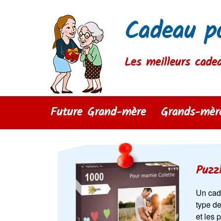
Cadeau p
Les meilleurs cade
Future Grand-mère
Grands-mère
Puzz
Un cad
type d
et les 