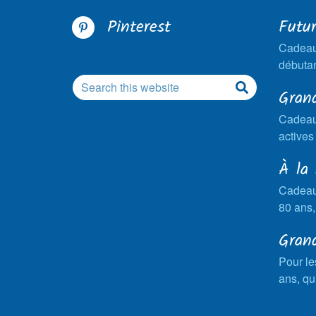
Pinterest
Futu
Cadeau
débutan
Gran
Cadeau
actives
À la
Cadeau
80 ans,
Gran
Pour le
ans, qu