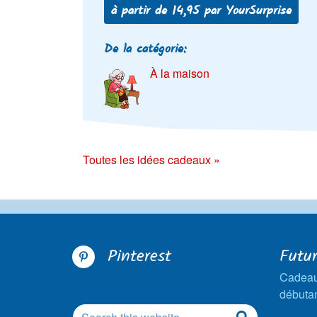
à partir de 14,95 par YourSurprise
De la catégorie:
À la maison
Toutes les idées cadeaux »
Pinterest
Futu
Cadeau
débutan