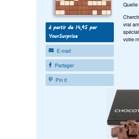
Quelle 
Cherch
vrai a
à partir de 14,95 par
spécia
YourSurprise
votre m
E-mail
Partager
Pin it