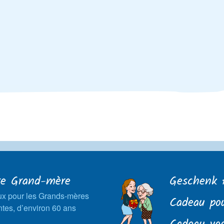
re Grand-mère
Geschenk 
x pour les Grands-mères
Cadeau po
tes, d’environ 60 ans