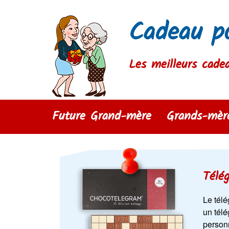
Cadeau p
Les meilleurs cade
Future Grand-mère
Grands-mère
Télé
Le tél
un tél
personn